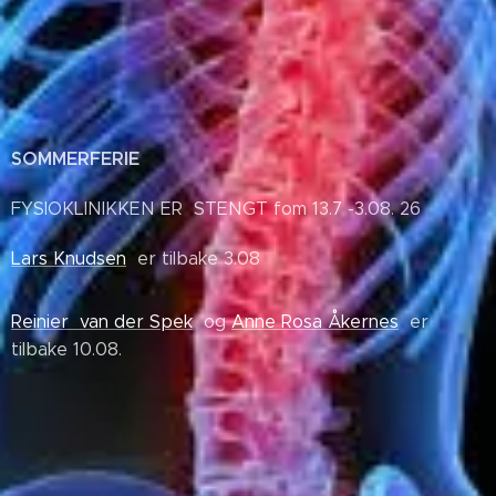
SOMMERFERIE
FYSIOKLINIKKEN ER STENGT fom 13.7 -3.08. 26
Lars Knudsen
er tilbake 3.08
Reinier van der Spek
og
Anne Rosa Åkernes
er
tilbake 10.08.