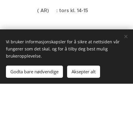
( AR) : tors kl. 14-15
Vi bruker informasjonskapsler for å sikre at nettsiden vår
Fysioterapeut LARS KNUDSEN
fungerer som det skal, og for å tilby deg best mulig
brukeropplevelse.
GENERELL FYSIOTERAPI
Godta bare nødvendige
Aksepter alt
AKTIV A
Kom i gang
Lag din egen hjemmeside gratis!
SMERTEMESTRING
KOGNITIV REHABILITERING
Lars Knudsen
larsknud@yahoo.no
/ tlf 97 18 62 21
Fysioterapeut ANNE ROSA ÅKERNES: