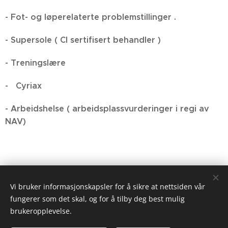
- Fot- og løperelaterte problemstillinger .
- Supersole ( CI sertifisert behandler )
- Treningslære
- Cyriax
- Arbeidshelse ( arbeidsplassvurderinger i regi av
NAV)
Vi bruker informasjonskapsler for å sikre at nettsiden vår
fungerer som det skal, og for å tilby deg best mulig
brukeropplevelse.